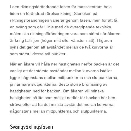
I den riktningsförändrande fasen får masscentrum hela
tiden en förändrad rörelseriktning. Storleken på
riktningsförändringen varierar genom fasen, men för att få
en sväng som går i linje med de övergripande tekniska
målen ska riktningsförändringen vara som störst när åkaren
är kring fallinjen (höger-mitt eller vänster-mitt). I figuren
syns det genom att avståndet mellan de två kurvorna är
som störst i dessa två punkter.
När en åkare vill hålla ner hastigheten nerför backen är det
vanligt att det största avståndet mellan kurvorna istället
ligger någonstans mellan mittpunkterna och slutpunkterna,
ju närmare slutpunkterna, desto större bromsning av
hastigheten ned för backen. Om åkaren vill minska
hastigheten så lite som möjligt nedför för backen bör hen
sträva efter att ha det minsta avståndet mellan kurvorna
någonstans mellan mittpunkterna och slutpunkterna.
Svängväxlingsfasen