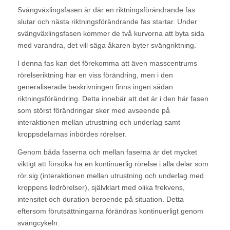
Svängväxlingsfasen är där en riktningsförändrande fas
slutar och nästa riktningsförändrande fas startar. Under
svängväxlingsfasen kommer de två kurvorna att byta sida
med varandra, det vill säga åkaren byter svängriktning.
I denna fas kan det förekomma att även masscentrums
rörelseriktning har en viss förändring, men i den
generaliserade beskrivningen finns ingen sådan
riktningsförändring. Detta innebär att det är i den här fasen
som störst förändringar sker med avseende på
interaktionen mellan utrustning och underlag samt
kroppsdelarnas inbördes rörelser.
Genom båda faserna och mellan faserna är det mycket
viktigt att försöka ha en kontinuerlig rörelse i alla delar som
rör sig (interaktionen mellan utrustning och underlag med
kroppens ledrörelser), självklart med olika frekvens,
intensitet och duration beroende på situation. Detta
eftersom förutsättningarna förändras kontinuerligt genom
svängcykeln.