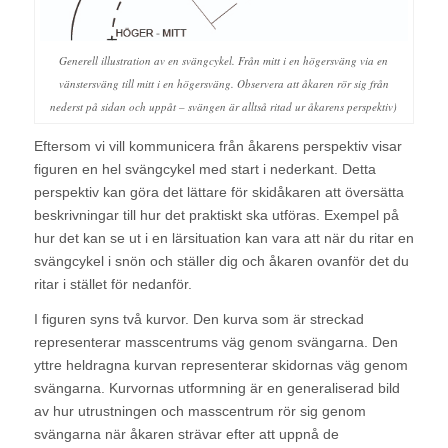
Generell illustration av en svängcykel. Från mitt i en högersväng via en
vänstersväng till mitt i en högersväng. Observera att åkaren rör sig från
nederst på sidan och uppåt – svängen är alltså ritad ur åkarens perspektiv)
Eftersom vi vill kommunicera från åkarens perspektiv visar
figuren en hel svängcykel med start i nederkant. Detta
perspektiv kan göra det lättare för skidåkaren att översätta
beskrivningar till hur det praktiskt ska utföras. Exempel på
hur det kan se ut i en lärsituation kan vara att när du ritar en
svängcykel i snön och ställer dig och åkaren ovanför det du
ritar i stället för nedanför.
I figuren syns två kurvor. Den kurva som är streckad
representerar masscentrums väg genom svängarna. Den
yttre heldragna kurvan representerar skidornas väg genom
svängarna. Kurvornas utformning är en generaliserad bild
av hur utrustningen och masscentrum rör sig genom
svängarna när åkaren strävar efter att uppnå de