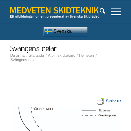
Svenska
Svängens delar
Du är här:
Startsida
/
Alpin skidteknik
/
Helheten
/
Svängens delar
Skriv ut