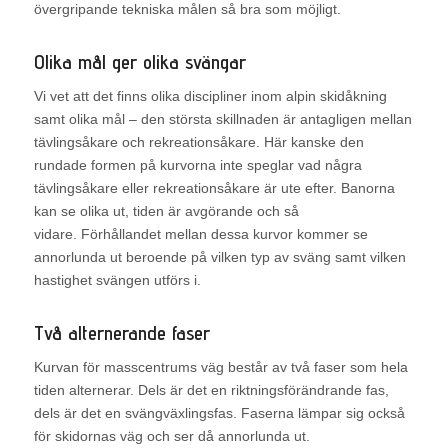
övergripande tekniska målen så bra som möjligt.
Olika mål ger olika svängar
Vi vet att det finns olika discipliner inom alpin skidåkning
samt olika mål – den största skillnaden är antagligen mellan
tävlingsåkare och rekreationsåkare. Här kanske den
rundade formen på kurvorna inte speglar vad några
tävlingsåkare eller rekreationsåkare är ute efter. Banorna
kan se olika ut, tiden är avgörande och så
vidare. Förhållandet mellan dessa kurvor kommer se
annorlunda ut beroende på vilken typ av sväng samt vilken
hastighet svängen utförs i.
Två alternerande faser
Kurvan för masscentrums väg består av två faser som hela
tiden alternerar. Dels är det en riktningsförändrande fas,
dels är det en svängväxlingsfas. Faserna lämpar sig också
för skidornas väg och ser då annorlunda ut.