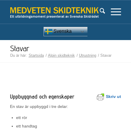
Svenska
Stavar
Du är här:
Startsida
/
Alpin skidteknik
/
Utrustning
/
Stavar
Uppbyggnad och egenskaper
Skriv ut
En stav är uppbyggd i tre delar:
ett rör
ett handtag