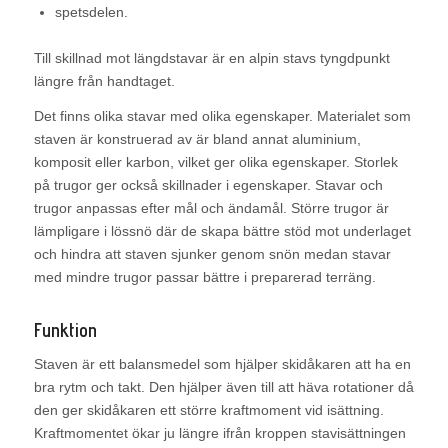
spetsdelen.
Till skillnad mot längdstavar är en alpin stavs tyngdpunkt
längre från handtaget.
Det finns olika stavar med olika egenskaper. Materialet som
staven är konstruerad av är bland annat aluminium,
komposit eller karbon, vilket ger olika egenskaper. Storlek
på trugor ger också skillnader i egenskaper. Stavar och
trugor anpassas efter mål och ändamål. Större trugor är
lämpligare i lössnö där de skapa bättre stöd mot underlaget
och hindra att staven sjunker genom snön medan stavar
med mindre trugor passar bättre i preparerad terräng.
Funktion
Staven är ett balansmedel som hjälper skidåkaren att ha en
bra rytm och takt. Den hjälper även till att häva rotationer då
den ger skidåkaren ett större kraftmoment vid isättning.
Kraftmomentet ökar ju längre ifrån kroppen stavisättningen