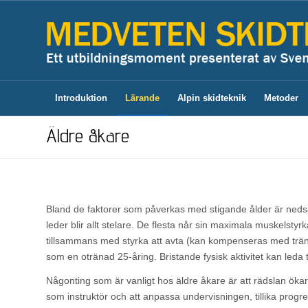
Introduktion
Lärande
Alpin skidteknik
Metoder
Äldre åkare
Bland de faktorer som påverkas med stigande ålder är nedsa
leder blir allt stelare. De flesta når sin maximala muskelsty
tillsammans med styrka att avta (kan kompenseras med trän
som en otränad 25-åring. Bristande fysisk aktivitet kan leda t
Någonting som är vanligt hos äldre åkare är att rädslan ökar (r
som instruktör och att anpassa undervisningen, tillika progres