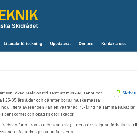
Litteraturförteckning
Uppdaterat
Om oss
Kontakta oss
tt syn, ökad reaktionstid samt att muskler, senor och
Skriv u
rka i 25-35 års ålder och därefter börjar muskelmassa
ing). I flera avseenden kan en vältränad 75-åring ha samma kapacitet
ill benskörhet och ökad risk för skador.
ädslan för att ramla och skada sig) – detta är viktigt att förhålla sig till
sionen på ett rimligt sätt utefter detta.