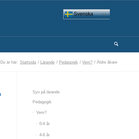
Svenska
Du är här:
Startsida
/
Lärande
/
Pedagogik
/
Vem?
/
Äldre åkare
Syn på lärande
t
Pedagogik
Vem?
0-4 år
4-6 år